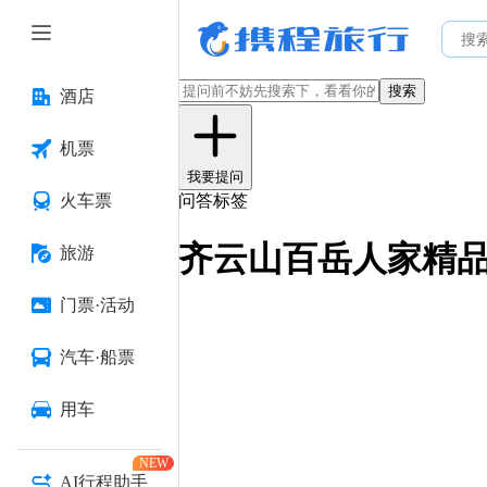
搜索
酒店
机票
我要提问
火车票
问答标签
齐云山百岳人家精
旅游
门票·活动
汽车·船票
用车
NEW
AI行程助手