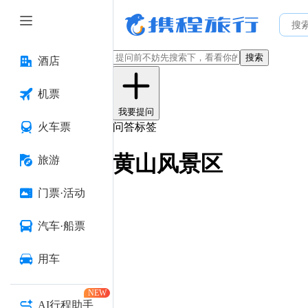
搜索
酒店
机票
我要提问
火车票
问答标签
黄山风景区
旅游
门票·活动
汽车·船票
用车
NEW
AI行程助手