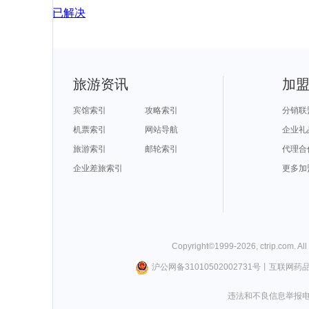
已解决
旅游资讯
加
宾馆索引
攻略索引
分销联
机票索引
网站导航
企业礼
旅游索引
邮轮索引
代理合
企业差旅索引
更多加
Copyright©
1999-
2026
,
ctrip.com
. Al
沪公网备31010502002731号
丨
互联网药
违法和不良信息举报电话0