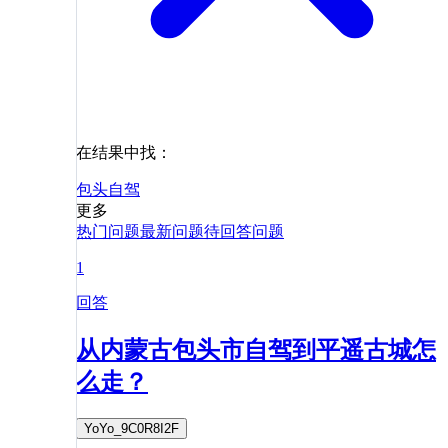
在结果中找：
包头
自驾
更多
热门问题
最新问题
待回答问题
1
回答
从内蒙古包头市自驾到平遥古城怎
么走？
YoYo_9C0R8I2F