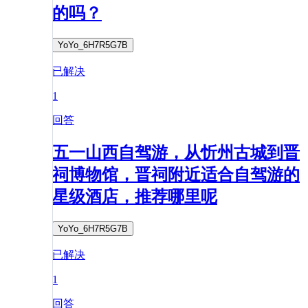
的吗？
YoYo_6H7R5G7B
已解决
1
回答
五一山西自驾游，从忻州古城到晋
祠博物馆，晋祠附近适合自驾游的
星级酒店，推荐哪里呢
YoYo_6H7R5G7B
已解决
1
回答