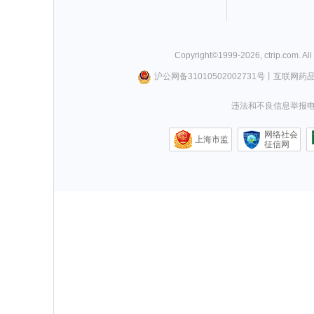
Copyright©
1999-
2026
,
ctrip.com
. Al
沪公网备31010502002731号
丨
互联网药
违法和不良信息举报电话0
网络社会
上海市监
征信网