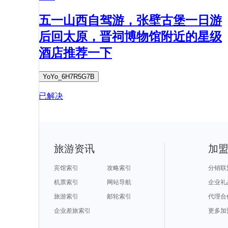
五一山西自驾游，张壁古堡一日游
后回太原，晋祠博物馆附近的星级
酒店推荐一下
YoYo_6H7R5G7B
已解决
旅游资讯
加
宾馆索引
攻略索引
分销联
机票索引
网站导航
企业礼
旅游索引
邮轮索引
代理合
企业差旅索引
更多加