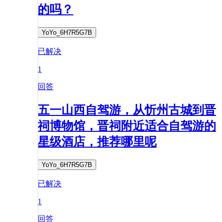
的吗？
YoYo_6H7R5G7B
已解决
1
回答
五一山西自驾游，从忻州古城到晋
祠博物馆，晋祠附近适合自驾游的
星级酒店，推荐哪里呢
YoYo_6H7R5G7B
已解决
1
回答