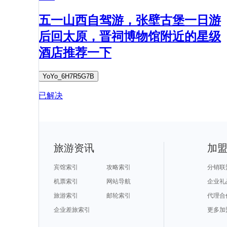
五一山西自驾游，张壁古堡一日游
后回太原，晋祠博物馆附近的星级
酒店推荐一下
YoYo_6H7R5G7B
已解决
旅游资讯
加
宾馆索引
攻略索引
分销联
机票索引
网站导航
企业礼
旅游索引
邮轮索引
代理合
企业差旅索引
更多加