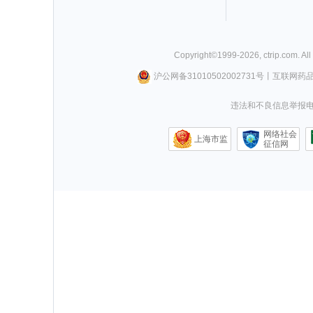
Copyright©
1999-
2026
,
ctrip.com
. Al
沪公网备31010502002731号
丨
互联网药
违法和不良信息举报电话0
网络社会
上海市监
征信网