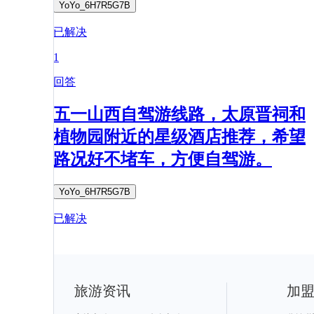
YoYo_6H7R5G7B
已解决
1
回答
五一山西自驾游线路，太原晋祠和
植物园附近的星级酒店推荐，希望
路况好不堵车，方便自驾游。
YoYo_6H7R5G7B
已解决
旅游资讯
加