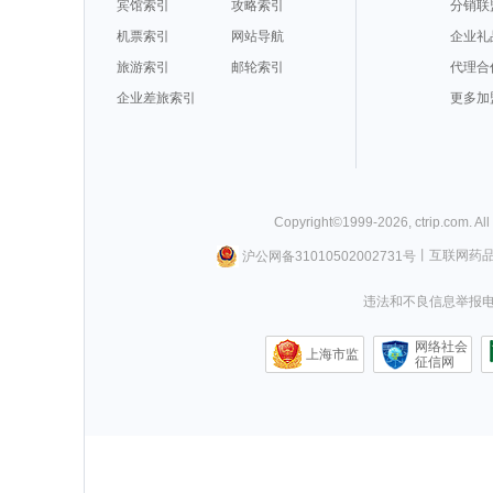
宾馆索引
攻略索引
分销联
机票索引
网站导航
企业礼
旅游索引
邮轮索引
代理合
企业差旅索引
更多加
Copyright©
1999-
2026
,
ctrip.com
. Al
沪公网备31010502002731号
丨
互联网药
违法和不良信息举报电话0
网络社会
上海市监
征信网