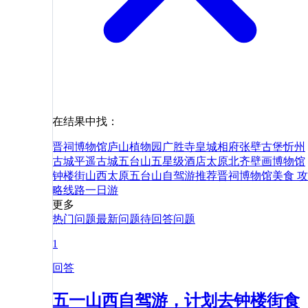
在结果中找：
晋祠博物馆
庐山植物园
广胜寺
皇城相府
张壁古堡
忻州
古城
平遥古城
五台山
五星级酒店
太原北齐壁画博物馆
钟楼街
山西
太原
五台山
自驾游
推荐
晋祠博物馆
美食
攻
略
线路
一日游
更多
热门问题
最新问题
待回答问题
1
回答
五一山西自驾游，计划去钟楼街食