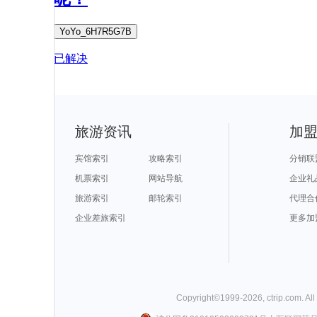
YoYo_6H7R5G7B
已解决
旅游资讯
加
宾馆索引
攻略索引
分销联
机票索引
网站导航
企业礼
旅游索引
邮轮索引
代理合
企业差旅索引
更多加
Copyright©
1999-
2026
,
ctrip.com
. Al