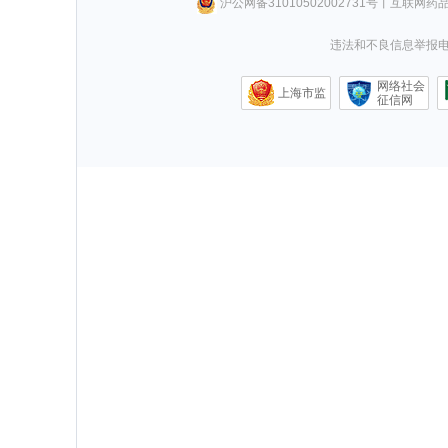
沪公网备31010502002731号
丨
互联网药
违法和不良信息举报电话0
网络社会
上海市监
征信网