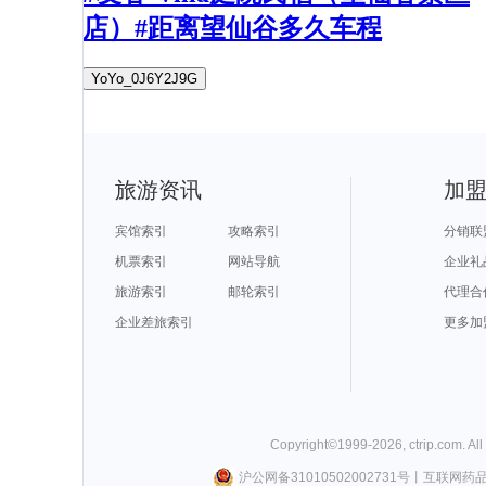
店）#距离望仙谷多久车程
YoYo_0J6Y2J9G
旅游资讯
加
宾馆索引
攻略索引
分销联
机票索引
网站导航
企业礼
旅游索引
邮轮索引
代理合
企业差旅索引
更多加
Copyright©
1999-
2026
,
ctrip.com
. Al
沪公网备31010502002731号
丨
互联网药