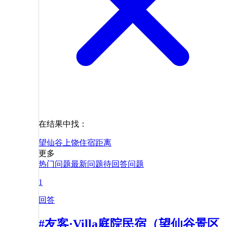
在结果中找：
望仙谷
上饶
住宿
距离
更多
热门问题
最新问题
待回答问题
1
回答
#友客·Villa庭院民宿（望仙谷景区