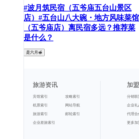
#波月筑民宿（五爷庙五台山景区
店）#五台山八大碗・地方风味菜馆
（五爷庙店）离民宿多远？推荐菜
是什么？
是六月🍯
旅游资讯
加
宾馆索引
攻略索引
分销联
机票索引
网站导航
企业礼
旅游索引
邮轮索引
代理合
企业差旅索引
更多加