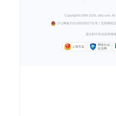
Copyright©
1999-
2026
,
ctrip.com
. Al
沪公网备31010502002731号
丨
互联网药
违法和不良信息举报电话0
网络社会
上海市监
征信网