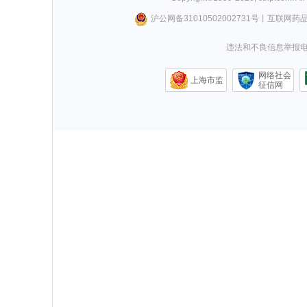
沪公网备31010502002731号
丨
互联网药
违法和不良信息举报电话0
网络社会
上海市监
征信网