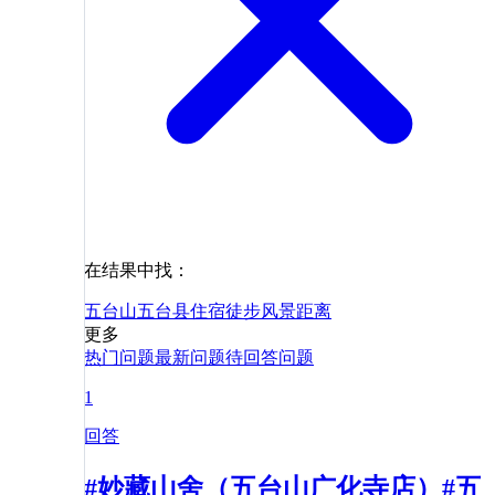
在结果中找：
五台山
五台县
住宿
徒步
风景
距离
更多
热门问题
最新问题
待回答问题
1
回答
#妙藏山舍（五台山广化寺店）#五