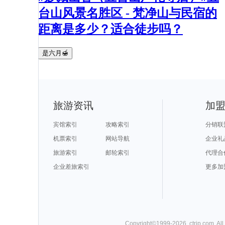
台山风景名胜区 - 梵净山与民宿的
距离是多少？适合徒步吗？
是六月🍯
旅游资讯
加
宾馆索引
攻略索引
分销联
机票索引
网站导航
企业礼
旅游索引
邮轮索引
代理合
企业差旅索引
更多加
Copyright©
1999-
2026
,
ctrip.com
. Al