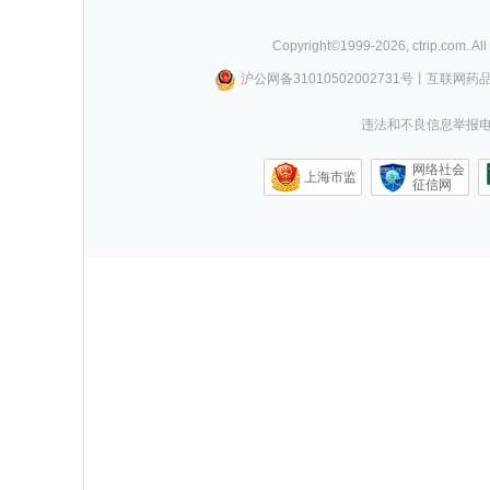
Copyright©
1999-
2026
,
ctrip.com
. Al
沪公网备31010502002731号
丨
互联网药
违法和不良信息举报电话0
网络社会
上海市监
征信网