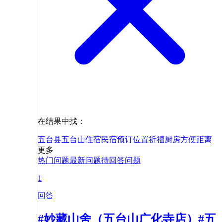
在结果中找：
五台县
五台山
住宿
民宿
预订
位置
祈福
厨房
方便
距离
更多
热门问题
最新问题
待回答问题
1
回答
#妙藏山舍（五台山广化寺店）#五