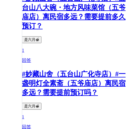
台山八大碗・地方风味菜馆（五爷
庙店）离民宿多远？需要提前多久
预订？
是六月🍯
1
回答
#妙藏山舍（五台山广化寺店）#一
盏明灯全素斋（五爷庙店）离民宿
多远？需要提前预订吗？
是六月🍯
1
回答