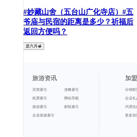
#妙藏山舍（五台山广化寺店）#五
爷庙与民宿的距离是多少？祈福后
返回方便吗？
是六月🍯
旅游资讯
加
宾馆索引
攻略索引
分销联
机票索引
网站导航
企业礼
旅游索引
邮轮索引
代理合
企业差旅索引
更多加