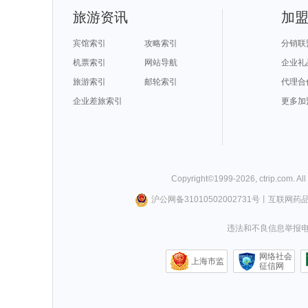
旅游资讯
加
宾馆索引
攻略索引
分销联
机票索引
网站导航
企业礼
旅游索引
邮轮索引
代理合
企业差旅索引
更多加
Copyright©
1999-
2026
,
ctrip.com
. Al
沪公网备31010502002731号
丨
互联网药
违法和不良信息举报电话0
网络社会
上海市监
征信网