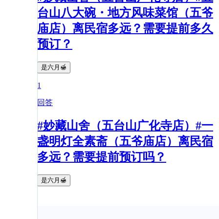
台山八大碗・地方风味菜馆（五爷
庙店）离民宿多远？需要提前多久
预订？
是六月🍯
1
回答
#妙藏山舍（五台山广化寺店）#一
盏明灯全素斋（五爷庙店）离民宿
多远？需要提前预订吗？
是六月🍯