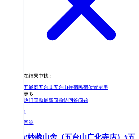
在结果中找：
五爺廟
五台县
五台山
住宿
民宿
位置
厨房
更多
热门问题
最新问题
待回答问题
1
回答
#妙藏山舍（五台山广化寺店）#五