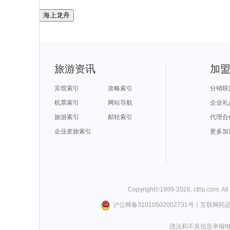
海上龙舟
旅游资讯
加
宾馆索引
攻略索引
分销联
机票索引
网站导航
企业礼
旅游索引
邮轮索引
代理合
企业差旅索引
更多加
Copyright©
1999-
2026
,
ctrip.com
. Al
沪公网备31010502002731号
丨
互联网药
违法和不良信息举报电话0