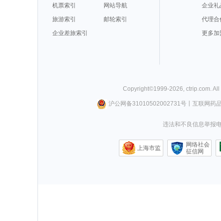
机票索引
网站导航
企业礼
旅游索引
邮轮索引
代理合
企业差旅索引
更多加
Copyright©
1999-
2026
,
ctrip.com
. Al
沪公网备31010502002731号
丨
互联网药
违法和不良信息举报电话0
网络社会
上海市监
征信网