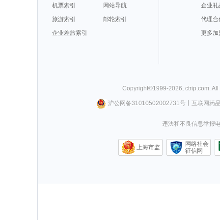
机票索引
网站导航
企业礼
旅游索引
邮轮索引
代理合
企业差旅索引
更多加
Copyright©
1999-
2026
,
ctrip.com
. Al
沪公网备31010502002731号
丨
互联网药
违法和不良信息举报电话0
网络社会
上海市监
征信网