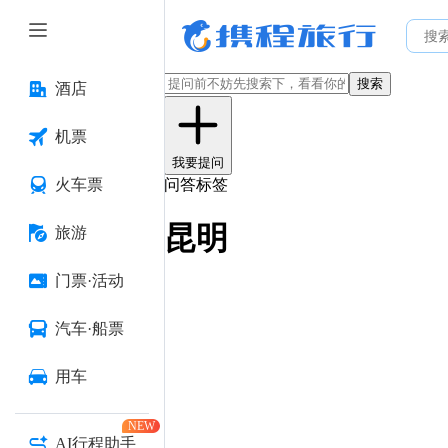
搜索
酒店
机票
我要提问
火车票
问答标签
昆明
旅游
门票·活动
汽车·船票
用车
NEW
AI行程助手