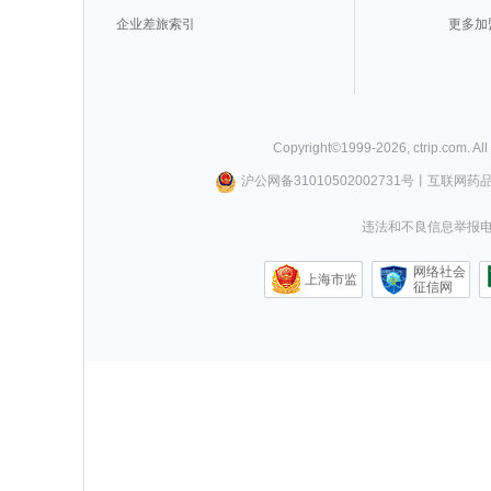
企业差旅索引
更多加
Copyright©
1999-
2026
,
ctrip.com
. Al
沪公网备31010502002731号
丨
互联网药
违法和不良信息举报电话0
网络社会
上海市监
征信网