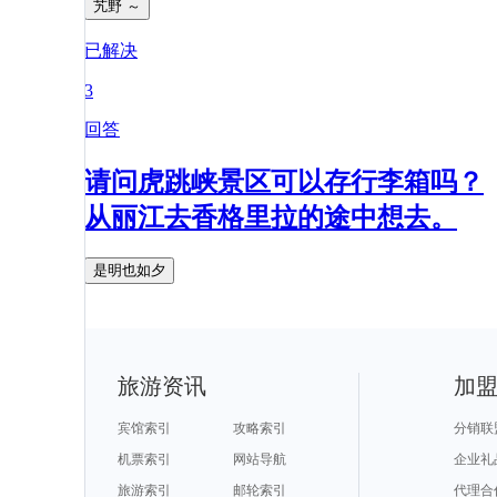
艽野 ～
已解决
3
回答
请问虎跳峡景区可以存行李箱吗？
从丽江去香格里拉的途中想去。
是明也如夕
旅游资讯
加
宾馆索引
攻略索引
分销联
机票索引
网站导航
企业礼
旅游索引
邮轮索引
代理合