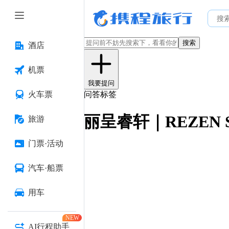
搜索
酒店
机票
我要提问
火车票
问答标签
丽呈睿轩｜REZEN 
旅游
门票·活动
汽车·船票
用车
NEW
AI行程助手