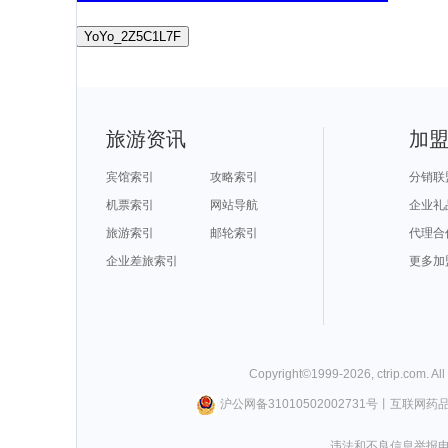
YoYo_2Z5C1L7F
旅游资讯
加
宾馆索引
攻略索引
分销联
机票索引
网站导航
企业礼
旅游索引
邮轮索引
代理合
企业差旅索引
更多加
Copyright©
1999-
2026
,
ctrip.com
. Al
沪公网备31010502002731号
丨
互联网药
违法和不良信息举报电话0