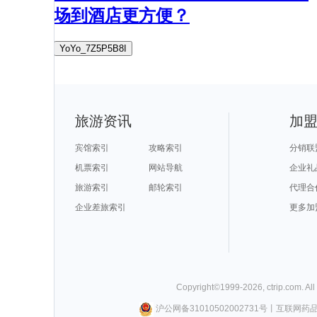
场到酒店更方便？
YoYo_7Z5P5B8I
旅游资讯
加
宾馆索引
攻略索引
分销联
机票索引
网站导航
企业礼
旅游索引
邮轮索引
代理合
企业差旅索引
更多加
Copyright©
1999-
2026
,
ctrip.com
. Al
沪公网备31010502002731号
丨
互联网药