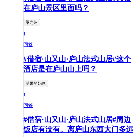
在庐山景区里面吗？
梁之州
1
回答
#借宿·山又山·庐山法式山居#这个
酒店是在庐山山上吗？
苹果的妈咪
1
回答
#借宿·山又山·庐山法式山居#周边
饭店有没有。离庐山东西大门多远