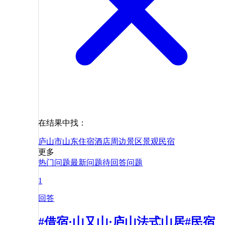
在结果中找：
庐山市
山东
住宿
酒店
周边
景区
景观
民宿
更多
热门问题
最新问题
待回答问题
1
回答
#借宿·山又山·庐山法式山居#民宿