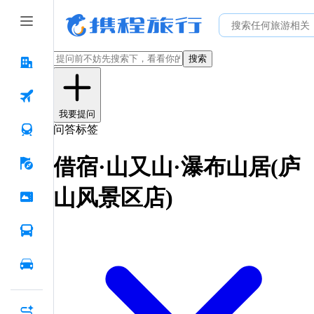
搜索
我要提问
问答标签
借宿·山又山·瀑布山居(庐
山风景区店)