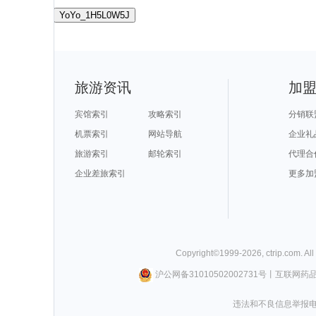
YoYo_1H5L0W5J
旅游资讯
加
宾馆索引
攻略索引
分销联
机票索引
网站导航
企业礼
旅游索引
邮轮索引
代理合
企业差旅索引
更多加
Copyright©
1999-
2026
,
ctrip.com
. Al
沪公网备31010502002731号
丨
互联网药
违法和不良信息举报电话0