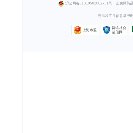
沪公网备31010502002731号
丨
互联网药
违法和不良信息举报电话0
网络社会
上海市监
征信网