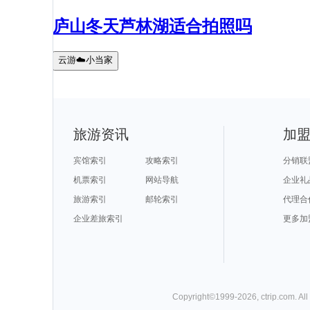
庐山冬天芦林湖适合拍照吗
云游☁️小当家
旅游资讯
加
宾馆索引
攻略索引
分销联
机票索引
网站导航
企业礼
旅游索引
邮轮索引
代理合
企业差旅索引
更多加
Copyright©
1999-
2026
,
ctrip.com
. Al