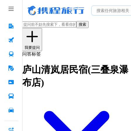
搜索
我要提问
问答标签
庐山清岚居民宿(三叠泉瀑
布店)