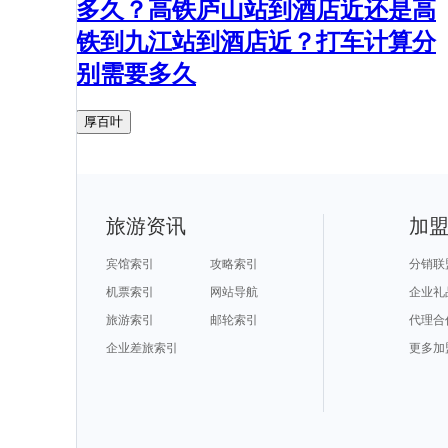
多久？高铁庐山站到酒店近还是高
铁到九江站到酒店近？打车计算分
别需要多久
厚百叶
旅游资讯
加
宾馆索引
攻略索引
分销联
机票索引
网站导航
企业礼
旅游索引
邮轮索引
代理合
企业差旅索引
更多加