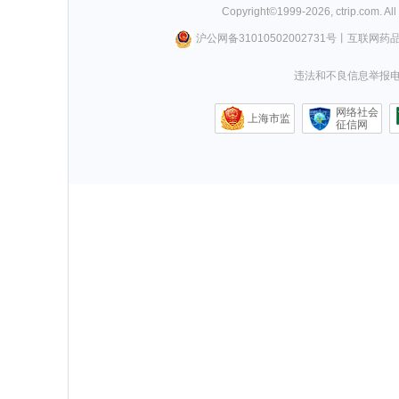
Copyright©
1999-
2026
,
ctrip.com
. Al
沪公网备31010502002731号
丨
互联网药
违法和不良信息举报电话0
网络社会
上海市监
征信网