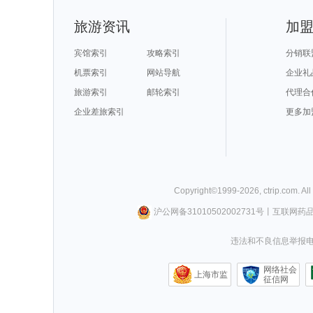
旅游资讯
加
宾馆索引
攻略索引
分销联
机票索引
网站导航
企业礼
旅游索引
邮轮索引
代理合
企业差旅索引
更多加
Copyright©
1999-
2026
,
ctrip.com
. Al
沪公网备31010502002731号
丨
互联网药
违法和不良信息举报电话0
网络社会
上海市监
征信网