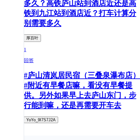
多久？高铁庐山站到酒店近还是高
铁到九江站到酒店近？打车计算分
别需要多久
厚百叶
1
回答
#庐山清岚居民宿（三叠泉瀑布店）
#附近有早餐店嘛，看没有早餐提
供。另外如果早上去庐山东门，步
行能到嘛，还是再需要开车去
YoYo_9I7S7J2A