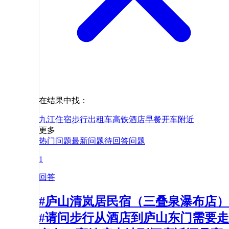
在结果中找：
九江
住宿
步行
出租车
高铁
酒店
早餐
开车
附近
更多
热门问题
最新问题
待回答问题
1
回答
#庐山清岚居民宿（三叠泉瀑布店）
#请问步行从酒店到庐山东门需要走