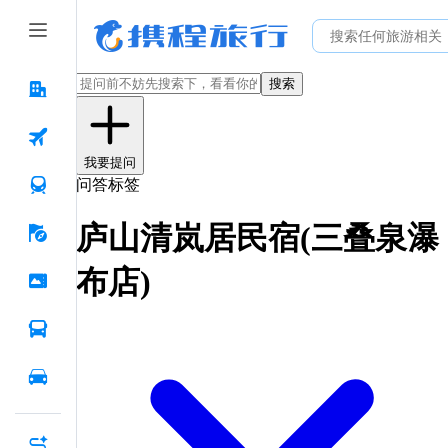
搜索
我要提问
问答标签
庐山清岚居民宿(三叠泉瀑
布店)