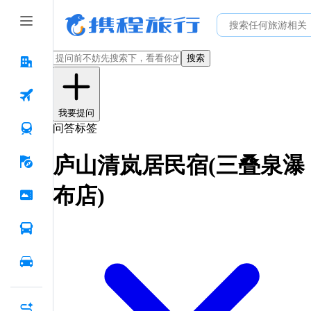
搜索
我要提问
问答标签
庐山清岚居民宿(三叠泉瀑
布店)