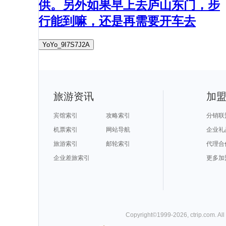
供。另外如果早上去庐山东门，步
行能到嘛，还是再需要开车去
YoYo_9I7S7J2A
旅游资讯
加
宾馆索引
攻略索引
分销联
机票索引
网站导航
企业礼
旅游索引
邮轮索引
代理合
企业差旅索引
更多加
Copyright©
1999-
2026
,
ctrip.com
. Al