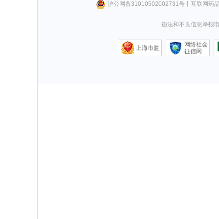
沪公网备31010502002731号
丨
互联网药
违法和不良信息举报电话0
网络社会
上海市监
征信网