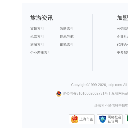
旅游资讯
加
宾馆索引
攻略索引
分销联
机票索引
网站导航
企业礼
旅游索引
邮轮索引
代理合
企业差旅索引
更多加
Copyright©
1999-
2026
,
ctrip.com
. Al
沪公网备31010502002731号
丨
互联网药
违法和不良信息举报电话0
网络社会
上海市监
征信网