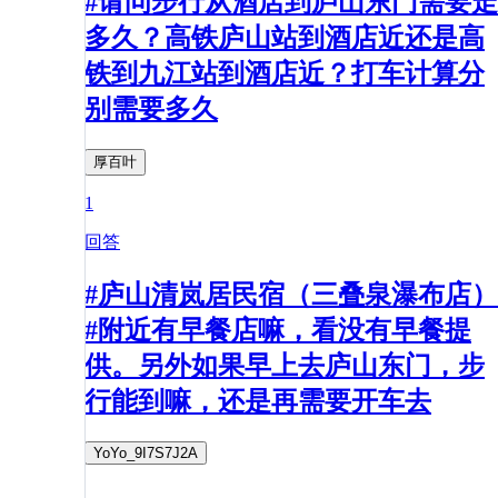
#请问步行从酒店到庐山东门需要走
多久？高铁庐山站到酒店近还是高
铁到九江站到酒店近？打车计算分
别需要多久
厚百叶
1
回答
#庐山清岚居民宿（三叠泉瀑布店）
#附近有早餐店嘛，看没有早餐提
供。另外如果早上去庐山东门，步
行能到嘛，还是再需要开车去
YoYo_9I7S7J2A