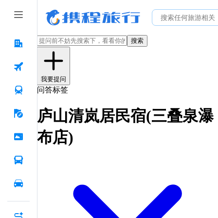
搜索
我要提问
问答标签
庐山清岚居民宿(三叠泉瀑
布店)