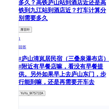
多久？高铁庐山站到酒店近还是高
铁到九江站到酒店近？打车计算分
别需要多久
厚百叶
1
回答
#庐山清岚居民宿（三叠泉瀑布店）
#附近有早餐店嘛，看没有早餐提
供。另外如果早上去庐山东门，步
行能到嘛，还是再需要开车去
YoYo_9I7S7J2A