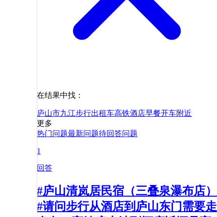
在结果中找：
庐山市
九江
步行
出租车
高铁
酒店
早餐
开车
附近
更多
热门问题
最新问题
待回答问题
1
回答
#庐山清岚居民宿（三叠泉瀑布店）
#请问步行从酒店到庐山东门需要走