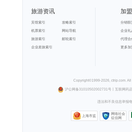
旅游资讯
加
宾馆索引
攻略索引
分销联
机票索引
网站导航
企业礼
旅游索引
邮轮索引
代理合
企业差旅索引
更多加
Copyright©
1999-
2026
,
ctrip.com
. Al
沪公网备31010502002731号
丨
互联网药
违法和不良信息举报电话0
网络社会
上海市监
征信网