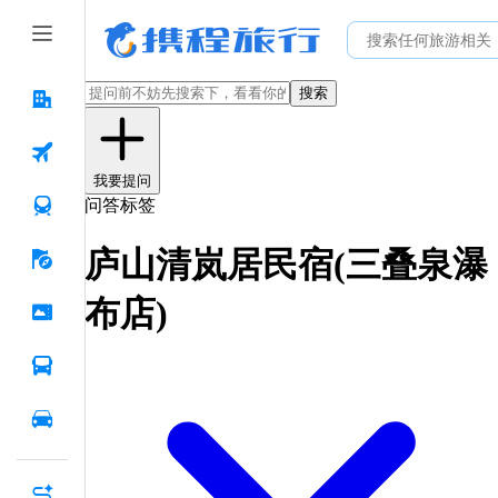
搜索
我要提问
问答标签
庐山清岚居民宿(三叠泉瀑
布店)