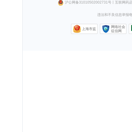
沪公网备31010502002731号
丨
互联网药
违法和不良信息举报电话0
网络社会
上海市监
征信网