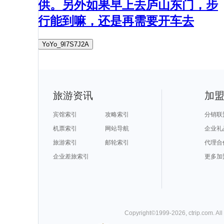
供。另外如果早上去庐山东门，步
行能到嘛，还是再需要开车去
YoYo_9I7S7J2A
旅游资讯
加
宾馆索引
攻略索引
分销联
机票索引
网站导航
企业礼
旅游索引
邮轮索引
代理合
企业差旅索引
更多加
Copyright©
1999-
2026
,
ctrip.com
. Al