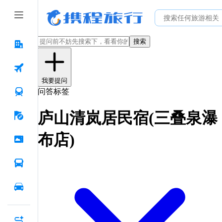
搜索
我要提问
问答标签
庐山清岚居民宿(三叠泉瀑
布店)