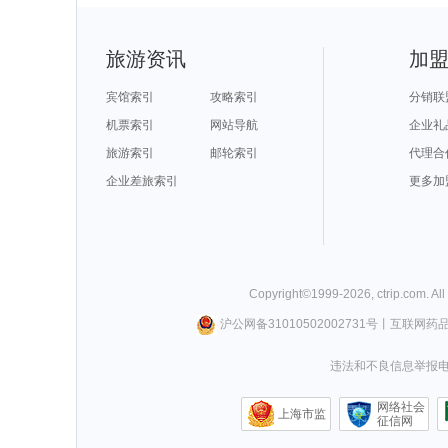
旅游资讯
加
宾馆索引
攻略索引
分销联
机票索引
网站导航
企业礼
旅游索引
邮轮索引
代理合
企业差旅索引
更多加
Copyright©
1999-
2026
,
ctrip.com
. Al
沪公网备31010502002731号
丨
互联网药
违法和不良信息举报电话0
网络社会
上海市监
征信网