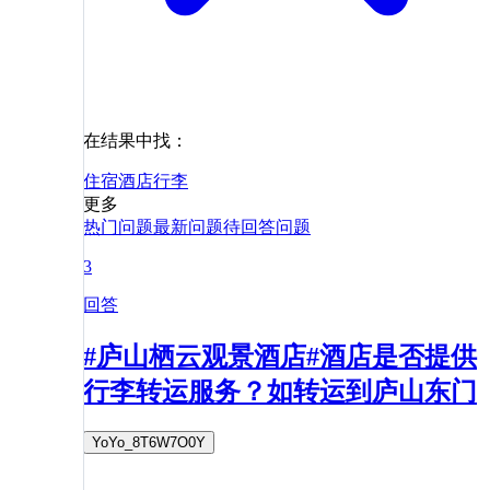
在结果中找：
住宿
酒店
行李
更多
热门问题
最新问题
待回答问题
3
回答
#庐山栖云观景酒店#酒店是否提供
行李转运服务？如转运到庐山东门
YoYo_8T6W7O0Y