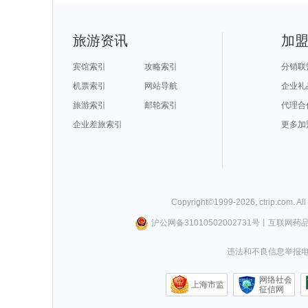
旅游资讯
加
宾馆索引
攻略索引
分销联
机票索引
网站导航
企业礼
旅游索引
邮轮索引
代理合
企业差旅索引
更多加
Copyright©
1999-
2026
,
ctrip.com
. Al
沪公网备31010502002731号
丨
互联网药
违法和不良信息举报电话0
网络社会
上海市监
征信网