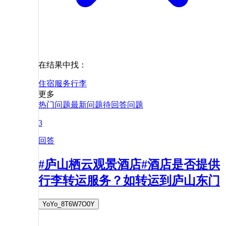
在结果中找：
住宿
服务
行李
更多
热门问题
最新问题
待回答问题
3
回答
#庐山栖云观景酒店#酒店是否提供
行李转运服务？如转运到庐山东门
YoYo_8T6W7O0Y