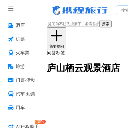
搜索
酒店
机票
我要提问
火车票
问答标签
庐山栖云观景酒店
旅游
门票·活动
汽车·船票
用车
NEW
AI行程助手