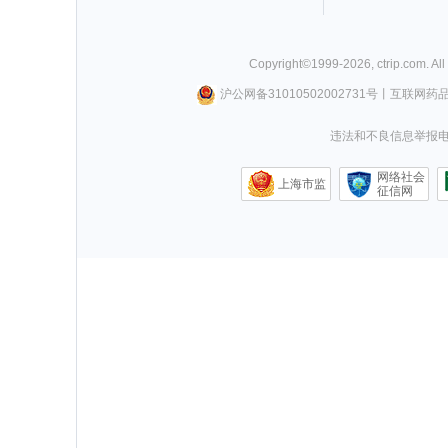
Copyright©
1999-
2026
,
ctrip.com
. Al
沪公网备31010502002731号
丨
互联网药
违法和不良信息举报电话0
网络社会
上海市监
征信网