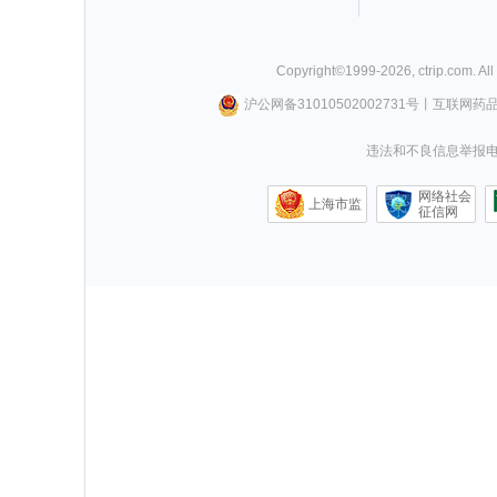
Copyright©
1999-
2026
,
ctrip.com
. Al
沪公网备31010502002731号
丨
互联网药
违法和不良信息举报电话0
网络社会
上海市监
征信网