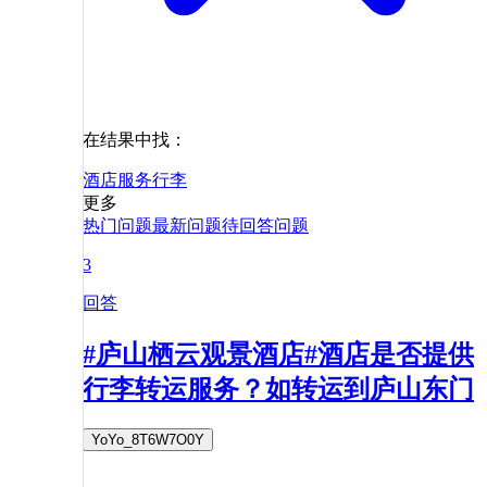
在结果中找：
酒店
服务
行李
更多
热门问题
最新问题
待回答问题
3
回答
#庐山栖云观景酒店#酒店是否提供
行李转运服务？如转运到庐山东门
YoYo_8T6W7O0Y