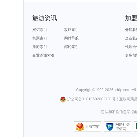
旅游资讯
加
宾馆索引
攻略索引
分销联
机票索引
网站导航
企业礼
旅游索引
邮轮索引
代理合
企业差旅索引
更多加
Copyright©
1999-
2026
,
ctrip.com
. Al
沪公网备31010502002731号
丨
互联网药
违法和不良信息举报电话0
网络社会
上海市监
征信网