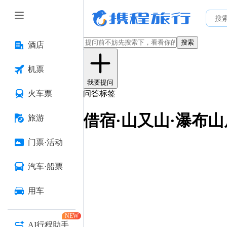
搜索
酒店
机票
我要提问
火车票
问答标签
借宿·山又山·瀑布山
旅游
门票·活动
汽车·船票
用车
NEW
AI行程助手