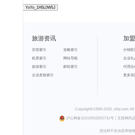
YoYo_1H5L0W5J
旅游资讯
加
宾馆索引
攻略索引
分销联
机票索引
网站导航
企业礼
旅游索引
邮轮索引
代理合
企业差旅索引
更多加
Copyright©
1999-
2026
,
ctrip.com
. Al
沪公网备31010502002731号
丨
互联网药
违法和不良信息举报电话0