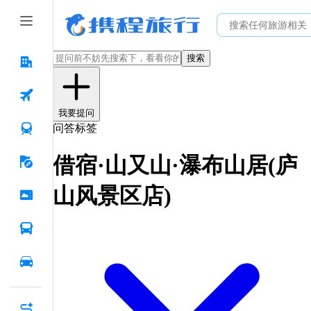
搜索
我要提问
问答标签
借宿·山又山·瀑布山居(庐
山风景区店)