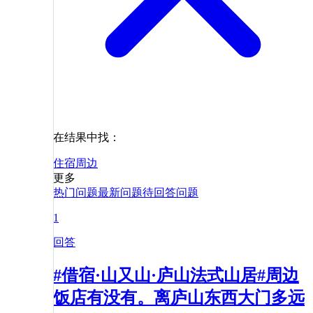
在结果中找：
住宿
周边
更多
热门问题
最新问题
待回答问题
1
回答
#借宿·山又山·庐山法式山居#周边
饭店有没有。离庐山东西大门多远