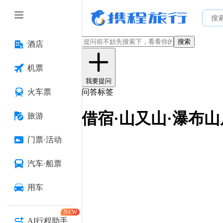
搜索
酒店
机票
我要提问
火车票
问答标签
借宿·山又山·瀑布山
旅游
门票·活动
汽车·船票
用车
NEW
AI行程助手