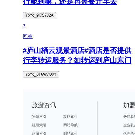
行能到嘛，还是再需要开车去
YoYo_9I7S7J2A
3
回答
#庐山栖云观景酒店#酒店是否提供
行李转运服务？如转运到庐山东门
YoYo_8T6W7O0Y
旅游资讯
加
宾馆索引
攻略索引
分销联
机票索引
网站导航
企业礼
旅游索引
邮轮索引
代理合