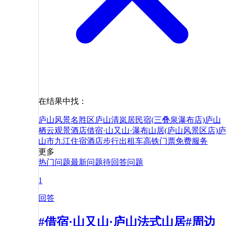
在结果中找：
庐山风景名胜区
庐山清岚居民宿(三叠泉瀑布店)
庐山
栖云观景酒店
借宿·山又山·瀑布山居(庐山风景区店)
庐
山市
九江
住宿
酒店
步行
出租车
高铁
门票
免费
服务
更多
热门问题
最新问题
待回答问题
1
回答
#借宿·山又山·庐山法式山居#周边