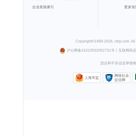
企业差旅索引
更多加
Copyright©
1999-
2026
,
ctrip.com
. Al
沪公网备31010502002731号
丨
互联网药
违法和不良信息举报电话0
网络社会
上海市监
征信网