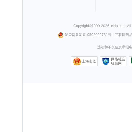
Copyright©
1999-
2026
,
ctrip.com
. Al
沪公网备31010502002731号
丨
互联网药
违法和不良信息举报电话0
网络社会
上海市监
征信网