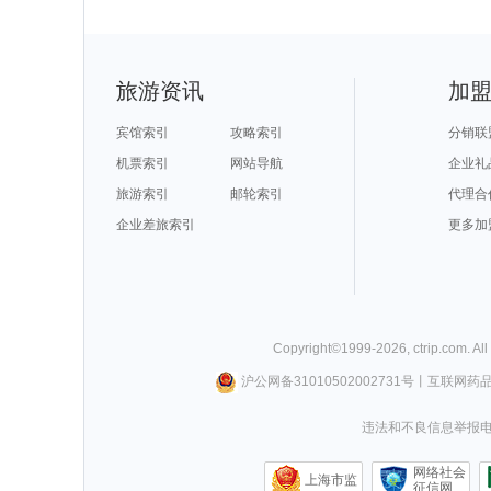
旅游资讯
加
宾馆索引
攻略索引
分销联
机票索引
网站导航
企业礼
旅游索引
邮轮索引
代理合
企业差旅索引
更多加
Copyright©
1999-
2026
,
ctrip.com
. Al
沪公网备31010502002731号
丨
互联网药
违法和不良信息举报电话0
网络社会
上海市监
征信网