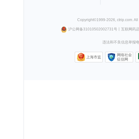
Copyright©
1999-
2026
,
ctrip.com
. Al
沪公网备31010502002731号
丨
互联网药
违法和不良信息举报电话0
网络社会
上海市监
征信网