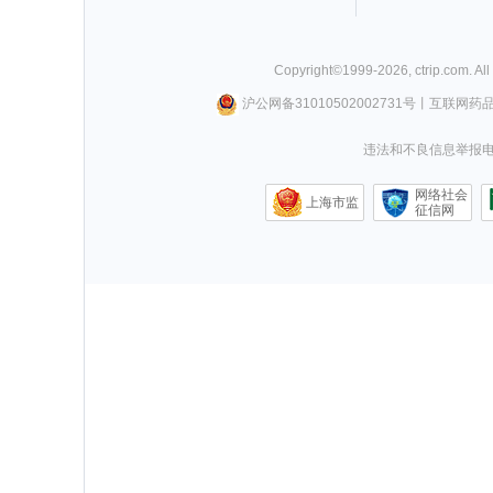
Copyright©
1999-
2026
,
ctrip.com
. Al
沪公网备31010502002731号
丨
互联网药
违法和不良信息举报电话0
网络社会
上海市监
征信网