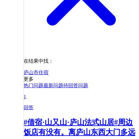
在结果中找：
庐山市
住宿
更多
热门问题
最新问题
待回答问题
1
回答
#借宿·山又山·庐山法式山居#周边
饭店有没有。离庐山东西大门多远