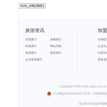
YoYo_1H5L0W5J
旅游资讯
加
宾馆索引
攻略索引
分销联
机票索引
网站导航
企业礼
旅游索引
邮轮索引
代理合
企业差旅索引
更多加
Copyright©
1999-
2026
,
ctrip.com
. Al
沪公网备31010502002731号
丨
互联网药
违法和不良信息举报电话0