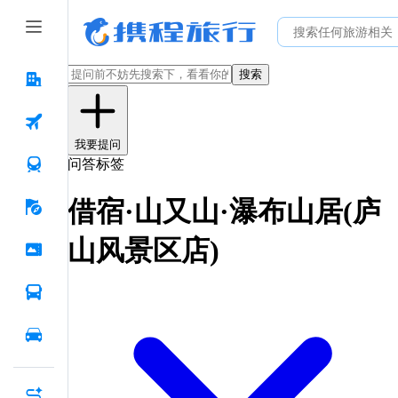
搜索
我要提问
问答标签
借宿·山又山·瀑布山居(庐
山风景区店)