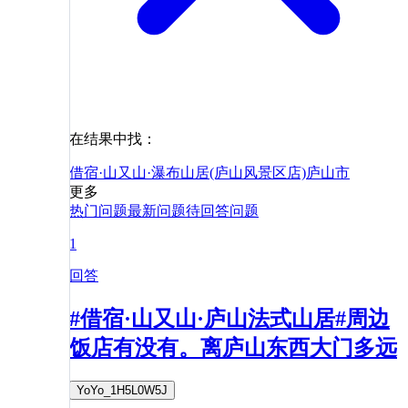
在结果中找：
借宿·山又山·瀑布山居(庐山风景区店)
庐山市
更多
热门问题
最新问题
待回答问题
1
回答
#借宿·山又山·庐山法式山居#周边
饭店有没有。离庐山东西大门多远
YoYo_1H5L0W5J