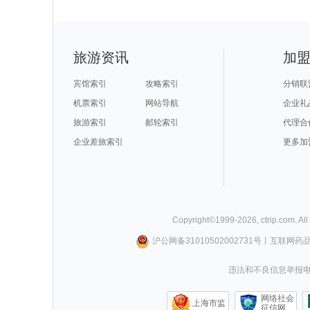
旅游资讯
加
宾馆索引
攻略索引
分销联
机票索引
网站导航
企业礼
旅游索引
邮轮索引
代理合
企业差旅索引
更多加
Copyright©
1999-
2026
,
ctrip.com
. Al
沪公网备31010502002731号
丨
互联网药
违法和不良信息举报电话0
网络社会
上海市监
征信网