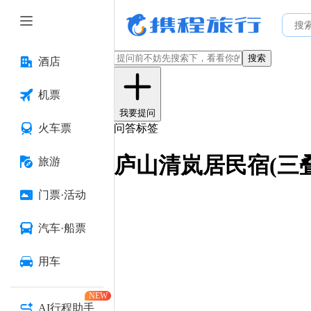
搜索
酒店
机票
我要提问
火车票
问答标签
庐山清岚居民宿(三
旅游
门票·活动
汽车·船票
用车
NEW
AI行程助手