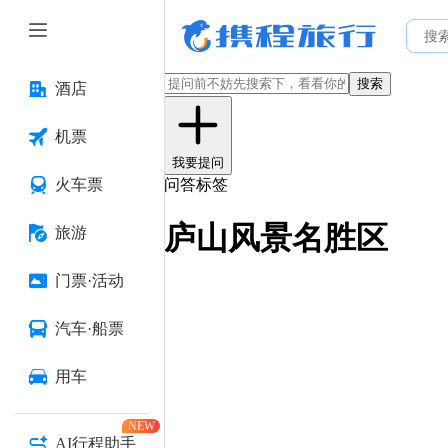
搜索
酒店
机票
我要提问
火车票
问答标签
庐山风景名胜区
旅游
门票·活动
汽车·船票
用车
NEW
AI行程助手