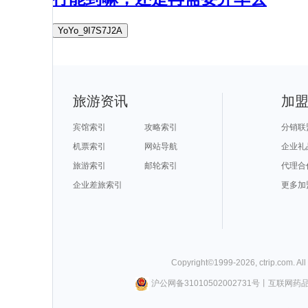
YoYo_9I7S7J2A
旅游资讯
加
宾馆索引
攻略索引
分销联
机票索引
网站导航
企业礼
旅游索引
邮轮索引
代理合
企业差旅索引
更多加
Copyright©
1999-
2026
,
ctrip.com
. Al
沪公网备31010502002731号
丨
互联网药