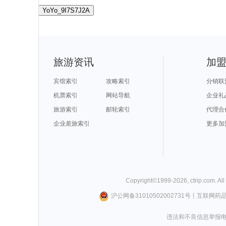
YoYo_9I7S7J2A
旅游资讯
加
宾馆索引
攻略索引
分销联
机票索引
网站导航
企业礼
旅游索引
邮轮索引
代理合
企业差旅索引
更多加
Copyright©
1999-
2026
,
ctrip.com
. Al
沪公网备31010502002731号
丨
互联网药
违法和不良信息举报电话0