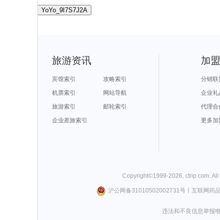
YoYo_9I7S7J2A
旅游资讯
加
宾馆索引
攻略索引
分销联
机票索引
网站导航
企业礼
旅游索引
邮轮索引
代理合
企业差旅索引
更多加
Copyright©
1999-
2026
,
ctrip.com
. Al
沪公网备31010502002731号
丨
互联网药
违法和不良信息举报电话0