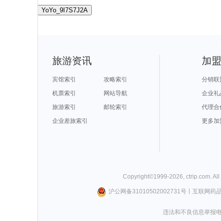
YoYo_9I7S7J2A
旅游资讯
加
宾馆索引
攻略索引
分销联
机票索引
网站导航
企业礼
旅游索引
邮轮索引
代理合
企业差旅索引
更多加
Copyright©
1999-
2026
,
ctrip.com
. Al
沪公网备31010502002731号
丨
互联网药
违法和不良信息举报电话0